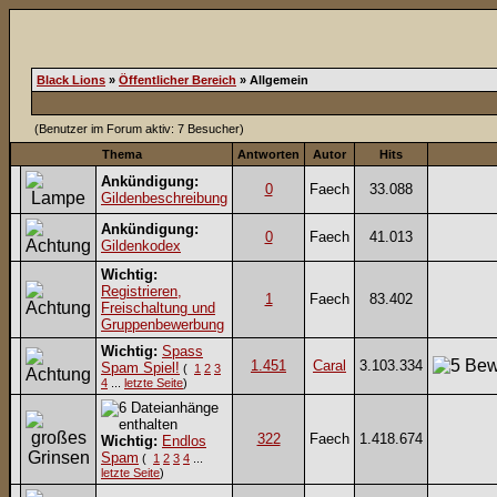
Black Lions
»
Öffentlicher Bereich
» Allgemein
(Benutzer im Forum aktiv: 7 Besucher)
Thema
Antworten
Autor
Hits
Ankündigung:
0
Faech
33.088
Gildenbeschreibung
Ankündigung:
0
Faech
41.013
Gildenkodex
Wichtig:
Registrieren,
1
Faech
83.402
Freischaltung und
Gruppenbewerbung
Wichtig:
Spass
1.451
Caral
3.103.334
Spam Spiel!
(
1
2
3
4
...
letzte Seite
)
322
Faech
1.418.674
Wichtig:
Endlos
Spam
(
1
2
3
4
...
letzte Seite
)