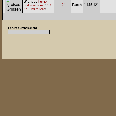
Wichtig:
Humor
124
Faech
1.615.121
und spaßiges
(
1
2
3
4
...
letzte Seite
)
Forum durchsuchen: