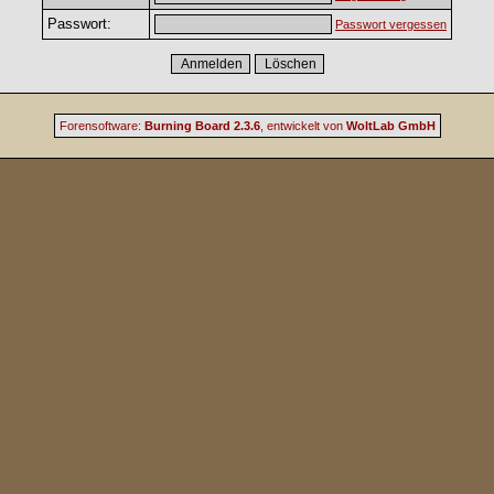
Passwort:
Passwort vergessen
Forensoftware:
Burning Board 2.3.6
, entwickelt von
WoltLab GmbH